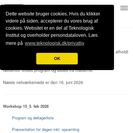
Dette website bruger cookies. Hvis du klikker
videre på siden, accepterer du vores brug af
cookies. Websitet er en del af Teknologisk
Institut og overholder persondataloven. Læs
Netværksmøder
mere på
www.teknologisk.dk/privatliv
Siden opstarten af Netværket i 2020 har der løbende blevet afholdt
Netværksmøder.
OK
Nedenfor findes program og slides fra møderne.
Næste netværksmøde er den 16. juni 2026
Workshop 15_5. feb 2026
Program og deltagerliste
Præsentation for dagen inkl. opsamling