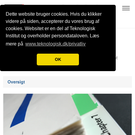
Dette website bruger cookies. Hvis du klikker
videre på siden, accepterer du vores brug af
cookies. Websitet er en del af Teknologisk
Praksis & lovgivning
Institut og overholder persondataloven. Læs
mere på
www.teknologisk.dk/privatliv
Herunder findes procedurer og eksempler på tilladelser fra
forskellige kommuner, anbefalinger & risikovurderinger samt
OK
lovgivning omhandlede tilladelser
Oversigt