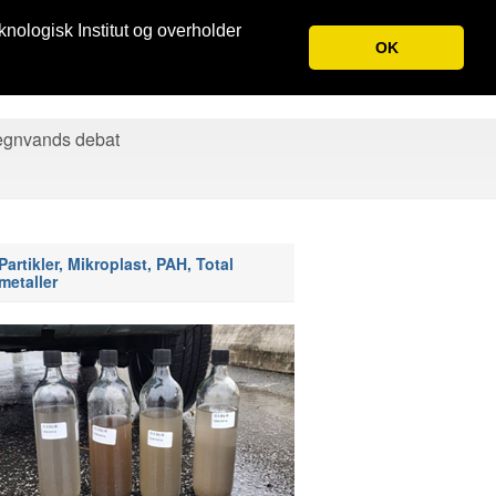
knologisk Institut og overholder
OK
egnvands debat
Partikler, Mikroplast, PAH, Total
metaller