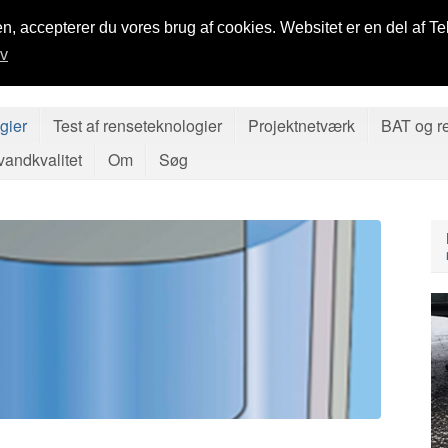
n, accepterer du vores brug af cookies. Websitet er en del af Te
iv
gier
Test af renseteknologier
Projektnetværk
BAT og r
andkvalitet
Om
Søg