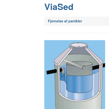
ViaSed
Fjernelse af partikler