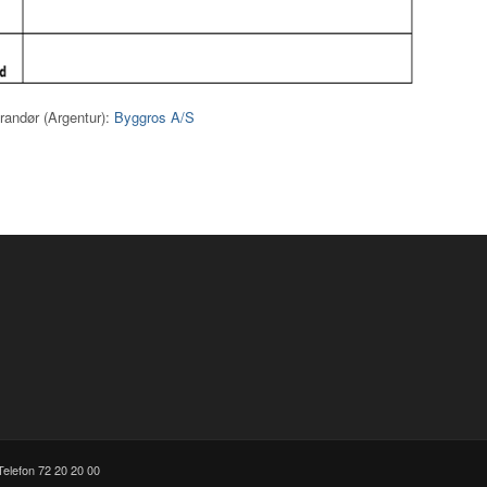
andør (Argentur):
Byggros A/S
Telefon 72 20 20 00