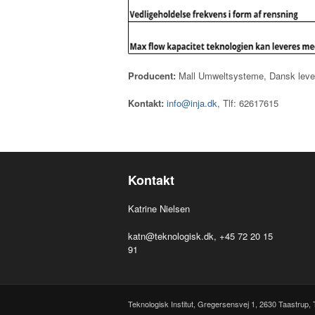
Producent:
Mall Umweltsysteme, Dansk lever
Kontakt:
info@inja.dk
, Tlf: 62617615
Kontakt
Katrine Nielsen
katn@teknologisk.dk
, +45 72 20 15
91
Teknologisk Institut, Gregersensvej 1,
2630
Taastrup,