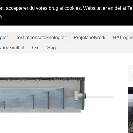
n, accepterer du vores brug af cookies. Websitet er en del af Te
iv
gier
Test af renseteknologier
Projektnetværk
BAT og r
andkvalitet
Om
Søg