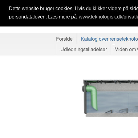
Dette website bruger cookies. Hvis du klikker videre på side
persondataloven. Læs mere på
www.teknologisk.dk/privatl
Forside
Katalog over renseteknolo
Udledningstilladelser
Viden om v