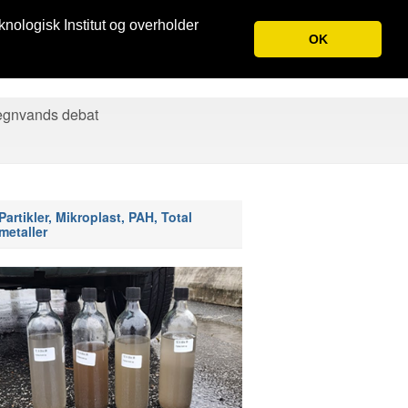
knologisk Institut og overholder
OK
egnvands debat
Partikler, Mikroplast, PAH, Total
metaller